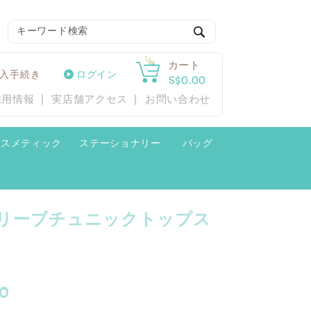
検
索
カート
入手続き
ログイン
S$0.00
採用情報
実店舗アクセス
お問い合わせ
コスメティック
ステーショナリー
バッグ
リーブチュニックトップス
00