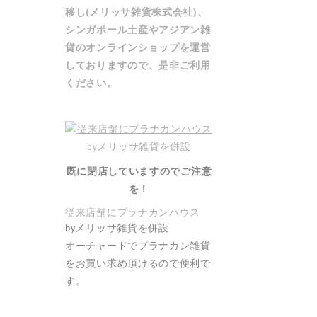
移し(メリッサ雑貨株式会社)、
シンガポール土産やアジアン雑
貨の
オンラインショップ
を運営
しておりますので、是非ご利用
ください。
既に閉店していますのでご注意
を！
従来店舗にプラナカンハウス
by
メリッサ雑貨を併設
織田信長トー
オーチャードでプラナカン雑貨
をお買い求め頂けるので便利で
S$18.00
す。