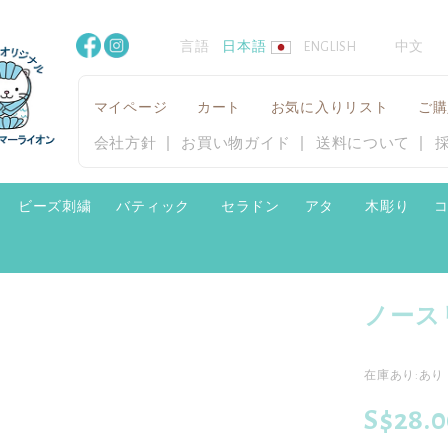
言語
日本語
ENGLISH
中文
マイページ
カート
お気に入りリスト
ご購
会社方針
お買い物ガイド
送料について
ビーズ刺繍
バティック
セラドン
アタ
木彫り
ノース
在庫あり:あり
S$28.