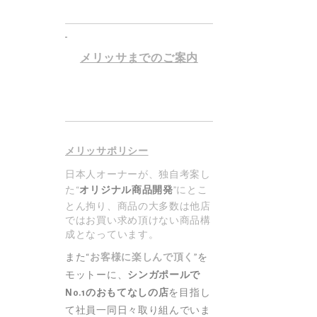
レースコンビサ
メリッサまでのご案内
ウエストリボン
メリッサポリシー
日本人オーナーが、独自考案し
た“
オリジナル商品開発
”にとこ
とん拘り、商品の大多数は他店
クロスベルト
ではお買い求め頂けない商品構
S$37.00
特
S$2
成となっています。
別
価
また“
お客様に楽しんで頂く
”を
格
モットーに、
シンガポールで
No.1のおもてなしの店
を目指し
シフォン半袖
て社員一同日々取り組んでいま