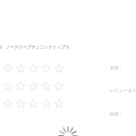
:
ノースリーブチュニックトップス
1
2
3
4
5
star
stars
stars
stars
stars
1
2
3
4
5
star
stars
stars
stars
stars
1
2
3
4
5
star
stars
stars
stars
stars