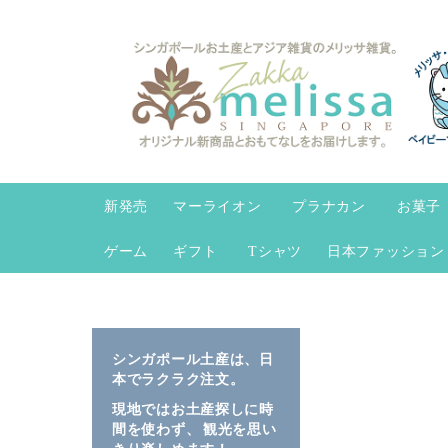
コ
ン
テ
ン
ツ
に
ス
キ
新発売
マーライオン
プラナカン
お菓子
ッ
プ
ゲーム
ギフト
Tシャツ
日本ファッション
イ
イ
メ
メ
シンガポール土産は、日
ー
ー
本でラクラク注文。
ジ
ジ
現地ではお土産探しに時
ギ
ギ
間を使わず、 観光を思い
ャ
ャ