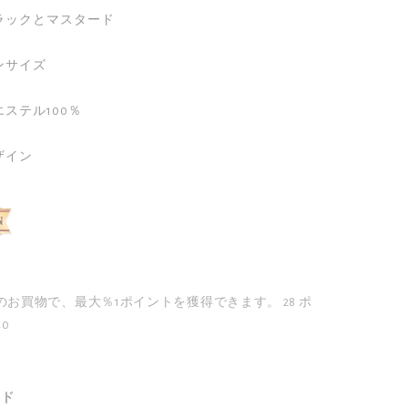
ラックとマスタード

サイズ

ステル100％

ザイン
のお買物で、最大％1ポイントを獲得できます。
28 ポ
40
ード