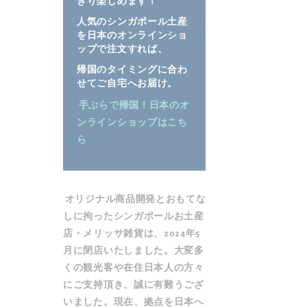
きり楽しめます！
ラ
ラ
人気のシンガポール土産
リ
リ
を日本のオンラインショ
ー
ー
ップで注文すれば、
の
の
帰国のタイミングに合わ
最
最
せてご自宅へお届け。
後
初
手ぶらで帰国！日本のオ
に
に
ンラインショップはこち
移
移
ら
動
動
す
す
る
る
オリジナル商品開発とおもてな
しに拘ったシンガポールお土産
店・メリッサ雑貨は、2024年5
月に閉店いたしました。大変多
くの観光客や在住日本人の方々
にご支持頂き、誠に有難うござ
いました。現在、拠点を日本へ