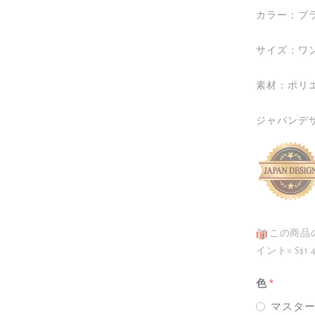
カラー：ブ
サイズ：ワン
素材：ポリエ
ジャパンデ
この商品
イント= S$1.
色
マスタ