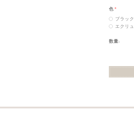
色
ブラッ
エクリ
数量
: