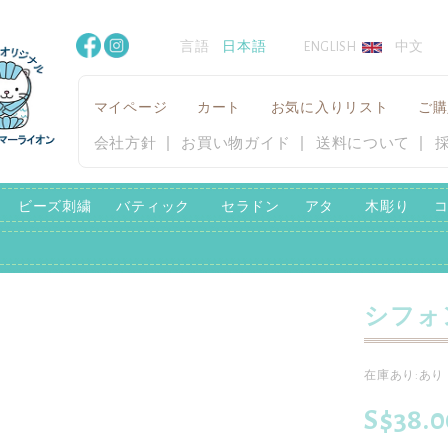
言語
日本語
ENGLISH
中文
マイページ
カート
お気に入りリスト
ご購
会社方針
お買い物ガイド
送料について
ビーズ刺繍
バティック
セラドン
アタ
木彫り
シフォ
在庫あり:あり
S$38.0