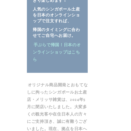
きり楽しめます！
ラ
ラ
人気のシンガポール土産
リ
リ
を日本のオンラインショ
ー
ー
ップで注文すれば、
の
の
帰国のタイミングに合わ
最
最
せてご自宅へお届け。
後
初
手ぶらで帰国！日本のオ
に
に
ンラインショップはこち
移
移
ら
動
動
す
す
る
る
オリジナル商品開発とおもてな
しに拘ったシンガポールお土産
店・メリッサ雑貨は、2024年5
月に閉店いたしました。大変多
くの観光客や在住日本人の方々
にご支持頂き、誠に有難うござ
いました。現在、拠点を日本へ