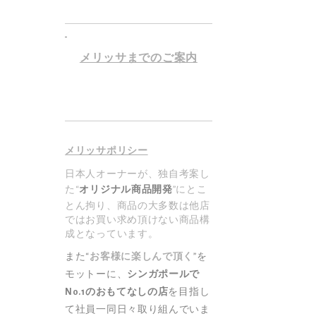
メリッサまでのご案内
メリッサポリシー
日本人オーナーが、独自考案し
た“
オリジナル商品開発
”にとこ
とん拘り、商品の大多数は他店
織
ではお買い求め頂けない商品構
成となっています。
また“
お客様に楽しんで頂く
”を
モットーに、
シンガポールで
No.1のおもてなしの店
を目指し
て社員一同日々取り組んでいま