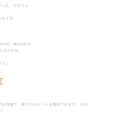
ック、エクリュ

サイズ

n70％、Nylon30％

リエステル

ザイン
のお買物で、最大％1ポイントを獲得できます。
38 ポ
90