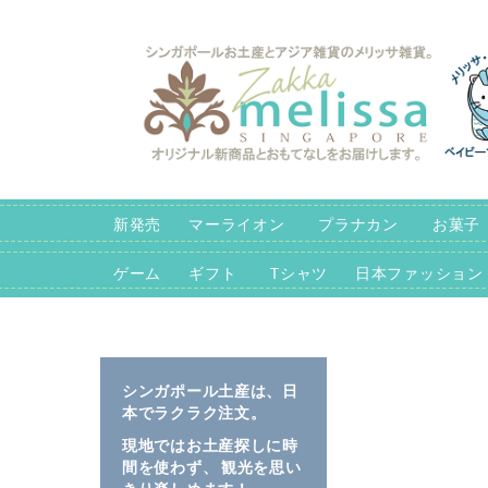
コ
ン
テ
ン
ツ
に
ス
キ
新発売
マーライオン
プラナカン
お菓子
ッ
プ
ゲーム
ギフト
Tシャツ
日本ファッション
イ
イ
メ
メ
シンガポール土産は、日
ー
ー
本でラクラク注文。
ジ
ジ
現地ではお土産探しに時
ギ
ギ
間を使わず、 観光を思い
ャ
ャ