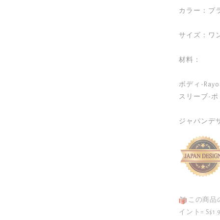
カラー：ブラ
サイズ：ワン
材料：

ボディ-Rayo
スリーブ-ポ
ジャパンデ
この商品
イント= S$1.