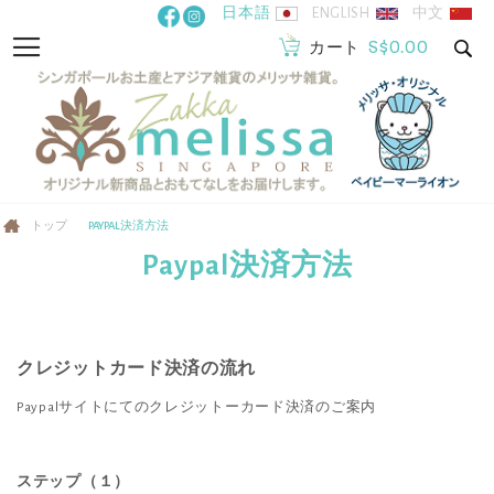
コ
日本語
ENGLISH
中文
ン
S$0.00
ナ
カート
テ
ビ
ン
を
ツ
呼
に
ぶ
ス
キ
トップ
PAYPAL決済方法
ッ
Paypal決済方法
プ
クレジットカード決済の流れ
Paypalサイトにてのクレジットーカード決済のご案内
ステップ（１）