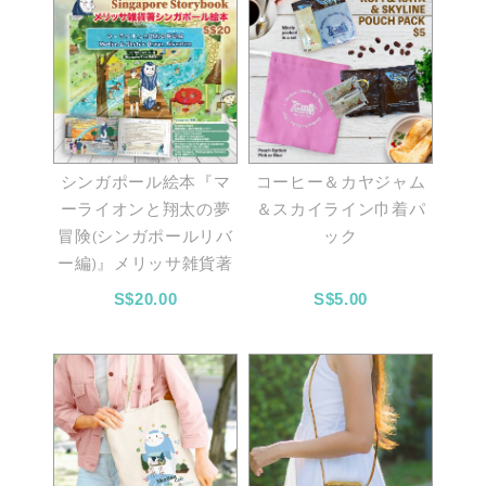
シンガポール絵本『マ
コーヒー＆カヤジャム
ーライオンと翔太の夢
＆スカイライン巾着パ
冒険(シンガポールリバ
ック
ー編)』メリッサ雑貨著
S$20.00
S$5.00