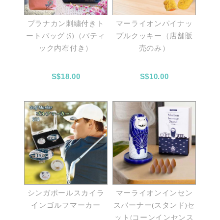
プラナカン刺繍付きト
マーライオンパイナッ
ートバッグ (S)（バティ
プルクッキー（店舗販
ック内布付き）
売のみ）
S$18.00
S$10.00
シンガポールスカイラ
マーライオンインセン
インゴルフマーカー
スバーナー(スタンド)セ
ット(コーンインセンス