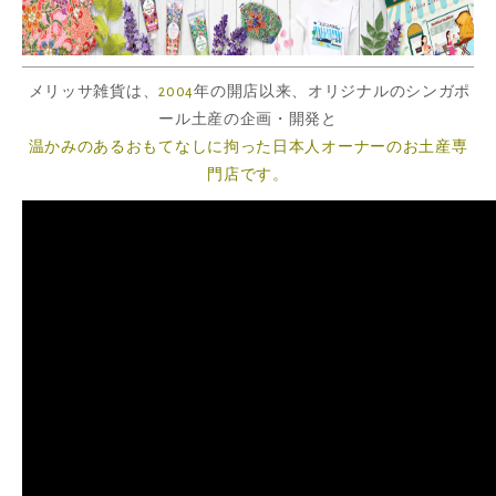
メリッサ雑貨は、
2004
年の開店以来、オリジナルのシンガポ
ール
土産の企画・開発と
温かみのあるおもてなしに拘った日本人オーナーのお土産専
門店です。