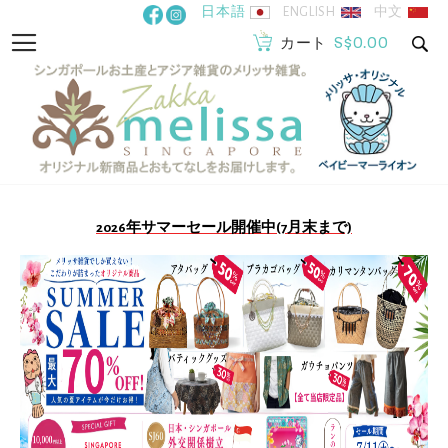
コ
日本語
ENGLISH
中文
ン
S$0.00
ナ
カート
テ
ビ
ン
を
ツ
呼
に
ぶ
ス
キ
ッ
2026年サマーセール開催中(7月末まで)
プ