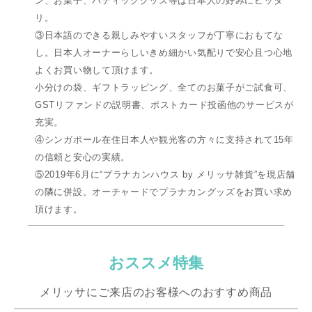
ン、お菓子、バティックグッズ等は日本人の好みにピッタ
リ。
③日本語のできる親しみやすいスタッフが丁寧におもてな
し。日本人オーナーらしいきめ細かい気配りで安心且つ心地
よくお買い物して頂けます。
小分けの袋、ギフトラッピング、全てのお菓子がご試食可、
GSTリファンドの説明書、ポストカード投函他のサービスが
充実。
④シンガポール在住日本人や観光客の方々に支持されて15年
の信頼と安心の実績。
⑤2019年6月に“プラナカンハウス by メリッサ雑貨”を現店舗
の隣に併設。オーチャードでプラナカングッズをお買い求め
頂けます。
おススメ特集
メリッサにご来店のお客様へのおすすめ商品