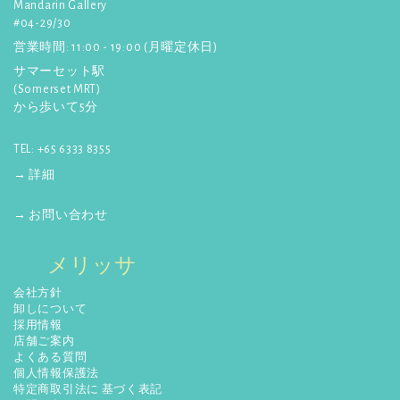
Mandarin Gallery
さ
☆
【anan】
4月24日発行! プラ
#04-29/30
ナカンスタイルのビーズバッ
い:
営業時間: 11:00 - 19:00 (月曜定休日)
グ、カードケース、箸置きが紹
介されました！
サマーセット駅
詳しく見る
(Somerset MRT)
から歩いて5分
☆
【ポコチェ】
3月24日発行! マ
ーライオンカレンダーが紹介さ
TEL: +65 6333 8355
れました。
詳しく見る
→ 詳細
→ お問い合わせ
メリッサ
会社方針
卸しについて
採用情報
店舗ご案内
よくある質問
個人情報保護法
特定商取引法に 基づく表記