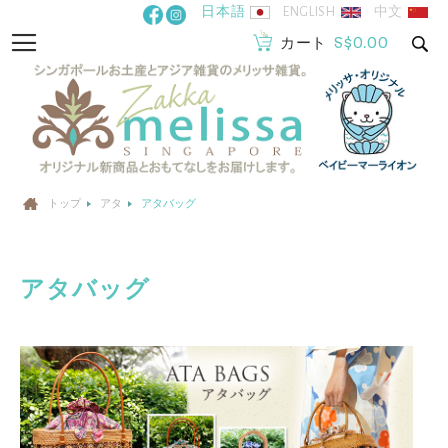
コ
日本語
ENGLISH
中文
ン
S$0.00
ナ
カート
テ
ビ
ン
を
ツ
呼
に
ぶ
ス
キ
トップ
アタ
アタバッグ
ッ
プ
アタバッグ