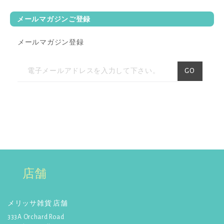
☆【
女子旅プレス】
旅行サイト
メールマガジンご登録
女子旅プレスの撮影で、モデル
の村田倫子さんがご来店！
メールマガジン登録
☆【
八方＆八光家のシンガポー
ル旅】
2016年9月17日(土)ABCに
ニ
て放映。八光家の皆さん、お買
GO
い物有難うございました。
ュ
ー
☆【
旅してHAPPY】
2016年9月
14日(水)、21日(水)、28日(水)BS
ス
日テレにて放映。モデルの斎藤
レ
夏美さんがご来店！
タ
☆
【NHK】
2015年9月21日(月)放
ー
送の「おとなの基礎英語」テレ
を
ビ番組で紹介されました！
ご
店舗
詳しく見る
購
読
☆
【ぐるナイ】
でメリッサが
メリッサ雑貨 店舗
紹介されました！4月23日放送
く
詳しく見る
333A Orchard Road
だ