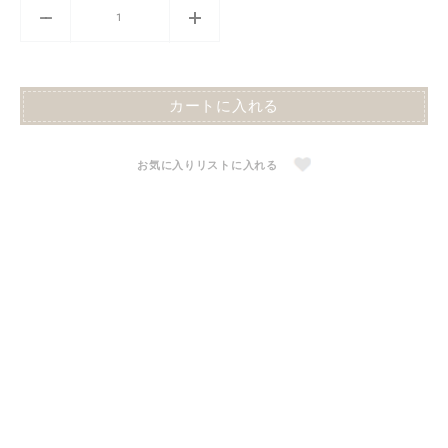
カートに入れる
お気に入りリストに入れる
織田信長トートバッグ
インド綿スカーフ
S$18.00
S$26.00