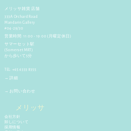
紹介されました！4月23日放送
く
詳しく見る
だ
メリッサ雑貨 店舗
さ
333A Orchard Road
☆
【anan】
4月24日発行! プラ
Mandarin Gallery
ナカンスタイルのビーズバッ
い:
#04-29/30
グ、カードケース、箸置きが紹
介されました！
営業時間: 11:00 - 19:00 (月曜定休日)
詳しく見る
サマーセット駅
(Somerset MRT)
☆
【ポコチェ】
3月24日発行! マ
から歩いて5分
ーライオンカレンダーが紹介さ
れました。
詳しく見る
TEL: +65 6333 8355
→ 詳細
→ お問い合わせ
メリッサ
会社方針
卸しについて
採用情報