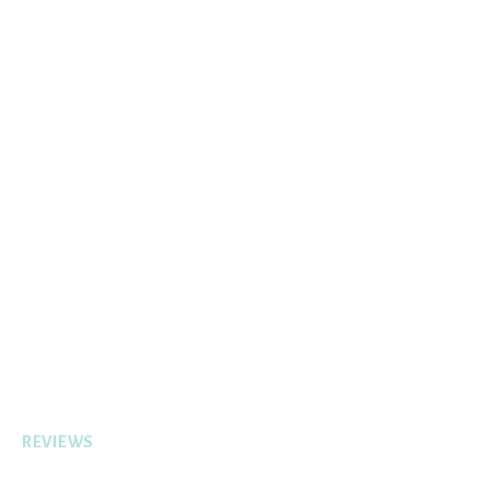
フラットワンベルトサンダル
S$35.00
特
S$24.50
別
価
格
サイドリボンシアーワンピース
S$28.00
シフォン半袖ニット
S$38.00
REVIEWS