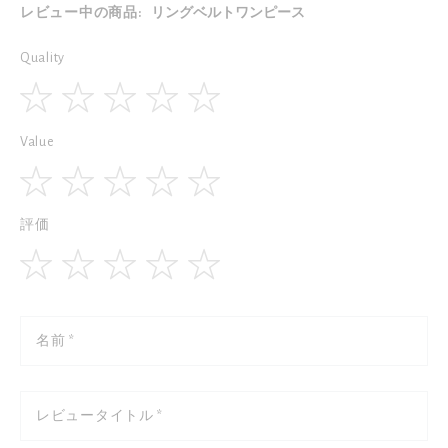
レビュー中の商品:
リングベルトワンピース
Quality
1
2
3
4
5
Value
star
stars
stars
stars
stars
1
2
3
4
5
評価
star
stars
stars
stars
stars
1
2
3
4
5
star
stars
stars
stars
stars