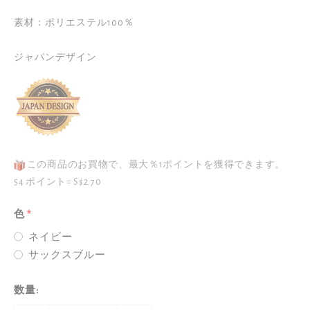
リ
最
素材：ポリエステル100％

ー
後
の
に
ジャパンデザイン
最
移
初
動
に
す
移
る
動
す
る
この商品のお買物で、最大％1ポイントを獲得できます。
54 ポイント= S$2.70
色
ネイビー
サックスブルー
数量
: