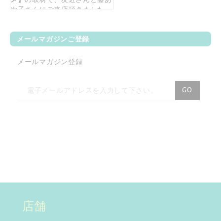
メ】
の取材で、友近さんと藤あ
や子さんにご来店頂きました。
2017年9月6日に放送済みです。
☆【
女子旅プレス】
旅行サイト
メールマガジンご登録
女子旅プレスの撮影で、モデル
の村田倫子さんがご来店！
メールマガジン登録
☆【
八方＆八光家のシンガポー
ル旅】
2016年9月17日(土)ABCに
ニ
て放映。八光家の皆さん、お買
GO
い物有難うございました。
ュ
ー
☆【
旅してHAPPY】
2016年9月
14日(水)、21日(水)、28日(水)BS
ス
日テレにて放映。モデルの斎藤
レ
夏美さんがご来店！
タ
☆
【NHK】
2015年9月21日(月)放
ー
送の「おとなの基礎英語」テレ
を
ビ番組で紹介されました！
ご
詳しく見る
購
店舗
読
☆
【ぐるナイ】
でメリッサが