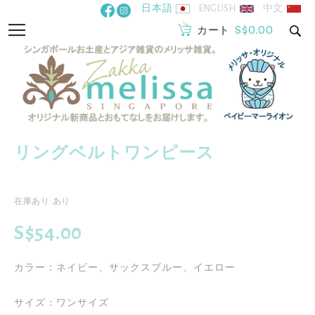
コ
日本語
ENGLISH
中文
ン
S$0.00
ナ
カート
テ
ビ
ン
を
ツ
呼
に
ぶ
ス
キ
ッ
リングベルトワンピース
イ
プ
メ
ー
イ
在庫あり:あり
ジ
メ
ギ
S$54.00
ー
ャ
ジ
ラ
カラー：ネイビー、サックスブルー、イエロー

ギ
リ
ャ
ー
サイズ：ワンサイズ

ラ
の