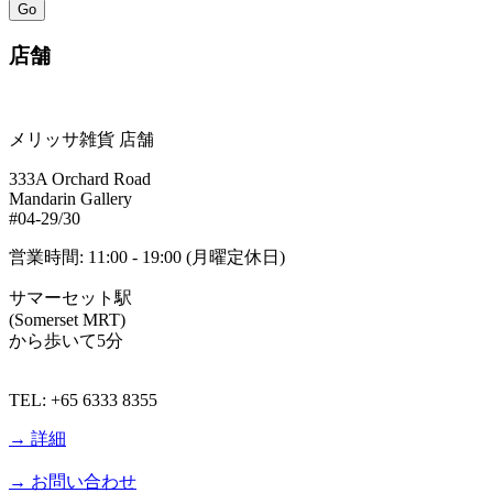
Go
デルの村田倫子さんがご来
店！
店舗
☆【
八方＆八光家のシンガポ
ール旅】
2016年9月17日
(土)ABCにて放映。八光家の
メリッサ雑貨 店舗
皆さん、お買い物有難うござ
いました。
333A Orchard Road
Mandarin Gallery
☆【
旅してHAPPY】
2016年9
#04-29/30
月14日(水)、21日(水)、28日
営業時間: 11:00 - 19:00 (月曜定休日)
(水)BS日テレにて放映。モデ
ルの斎藤夏美さんがご来店！
サマーセット駅
(Somerset MRT)
☆
【NHK】
2015年9月21日
から歩いて5分
(月)放送の「おとなの基礎英
語」テレビ番組で紹介されま
した！
TEL: +65 6333 8355
詳しく見る
→ 詳細
☆
【ぐるナイ】
でメリッサ
が紹介されました！4月23日
→ お問い合わせ