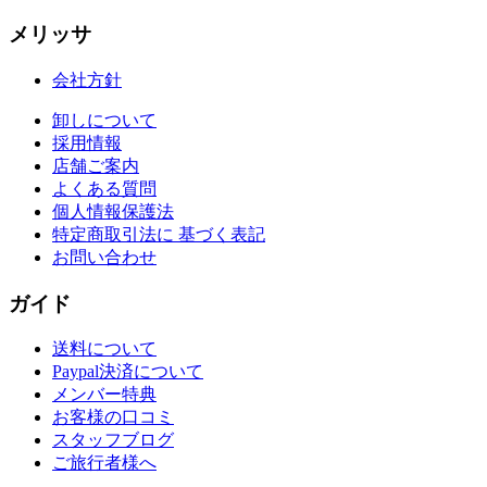
放送
詳しく見る
メリッサ
☆
【anan】
4月24日発行! プ
会社方針
ラナカンスタイルのビーズバ
ッグ、カードケース、箸置き
卸しについて
が紹介されました！
採用情報
詳しく見る
店舗ご案内
よくある質問
☆
【ポコチェ】
3月24日発行!
個人情報保護法
マーライオンカレンダーが紹
特定商取引法に 基づく表記
介されました。
お問い合わせ
詳しく見る
ガイド
送料について
Paypal決済について
メンバー特典
お客様の口コミ
スタッフブログ
ご旅行者様へ