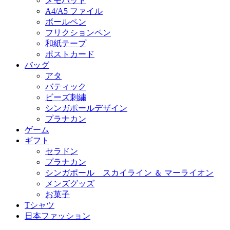
メモパッド
A4/A5 ファイル
ボールペン
フリクションペン
和紙テープ
ポストカード
バッグ
アタ
バティック
ビーズ刺繍
シンガポールデザイン
プラナカン
ゲーム
ギフト
セラドン
プラナカン
シンガポール スカイライン ＆ マーライオン
メンズグッズ
お菓子
Tシャツ
日本ファッション