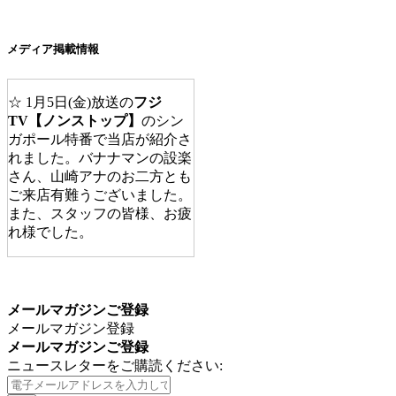
メディア掲載情報
☆ 1月5日(金)放送の
フジ
TV【ノンストップ】
のシン
ガポール特番で当店が紹介さ
れました。バナナマンの設楽
さん、山崎アナのお二方とも
ご来店有難うございました。
また、スタッフの皆様、お疲
れ様でした。
☆
ABC放送の番組【エン
カメ】
の取材で、友近さんと
藤あや子さんにご来店頂きま
メールマガジンご登録
した。2017年9月6日に放送済
メールマガジン登録
みです。
メールマガジンご登録
ニュースレターをご購読ください:
☆【
女子旅プレス】
旅行サイ
ト女子旅プレスの撮影で、モ