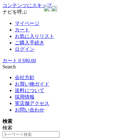
コンテンツにスキップ
ナビを呼ぶ
マイページ
カート
お気に入りリスト
ご購入手続き
ログイン
カート
0
S$0.00
Search
会社方針
お買い物ガイド
送料について
採用情報
実店舗アクセス
お問い合わせ
検索
検索