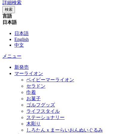
詳細検索
検索
言語
日本語
日本語
English
中文
メニュー
新発売
マーライオン
ベイビーマーライオン
セラドン
巾着
お菓子
ゴルフグッズ
ライフスタイル
ステーショナリー
木彫り
しろたんｘまーらいおんぬいぐるみ