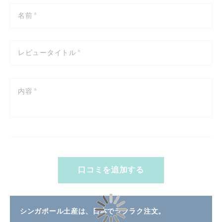
star
stars
stars
stars
stars
口コミを追加する
シンガポール土産は、日本でラクラク注文。