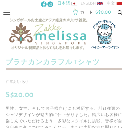
コ
日本語
ENGLISH
中文
ン
S$0.00
ナ
カート
テ
ビ
ン
を
ツ
呼
に
ぶ
ス
キ
ッ
プラナカンカラフル Tシャツ
イ
プ
メ
ー
イ
在庫あり:あり
ジ
メ
ギ
S$20.00
ー
ャ
ジ
ラ
男性、女性、そしてお子様向けにも対応する、計12種類のT
ギ
リ
シャツデザインが魅力的に仕上がりました。幅広いお客様に
ャ
ー
楽しんでいただけるよう、多彩なスタイルに挑戦。皆様が自
ラ
の
分自身に身につけてみたくなる、または大切な方に贈りたい