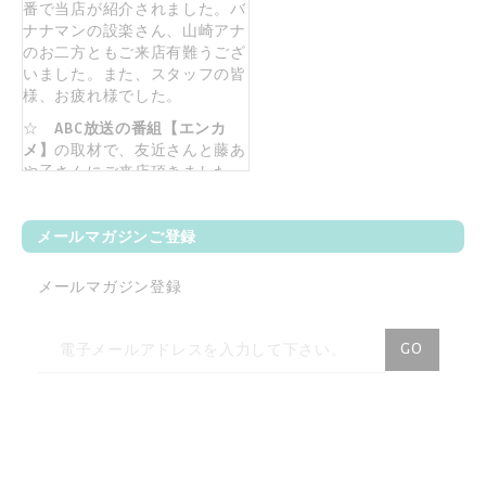
番で当店が紹介されました。バ
ナナマンの設楽さん、山崎アナ
のお二方ともご来店有難うござ
いました。また、スタッフの皆
様、お疲れ様でした。
☆
ABC放送の番組【エンカ
メ】
の取材で、友近さんと藤あ
や子さんにご来店頂きました。
2017年9月6日に放送済みです。
☆【
女子旅プレス】
旅行サイト
メールマガジンご登録
女子旅プレスの撮影で、モデル
の村田倫子さんがご来店！
メールマガジン登録
☆【
八方＆八光家のシンガポー
ル旅】
2016年9月17日(土)ABCに
ニ
て放映。八光家の皆さん、お買
GO
い物有難うございました。
ュ
ー
☆【
旅してHAPPY】
2016年9月
14日(水)、21日(水)、28日(水)BS
ス
日テレにて放映。モデルの斎藤
レ
夏美さんがご来店！
タ