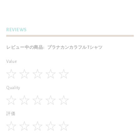
S$20.00
S$20.00
OUT OF STOCK
OUT OF STOCK
REVIEWS
レビュー中の商品:
プラナカンカラフル Tシャツ
Value
1
2
3
4
5
Quality
star
stars
stars
stars
stars
1
2
3
4
5
評価
star
stars
stars
stars
stars
1
2
3
4
5