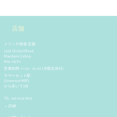
☆
【NHK】
2015年9月21日(月)放
ー
送の「おとなの基礎英語」テレ
を
ビ番組で紹介されました！
ご
詳しく見る
購
店舗
読
☆
【ぐるナイ】
でメリッサが
紹介されました！4月23日放送
く
詳しく見る
だ
メリッサ雑貨 店舗
さ
333A Orchard Road
☆
【anan】
4月24日発行! プラ
Mandarin Gallery
ナカンスタイルのビーズバッ
い:
#04-29/30
グ、カードケース、箸置きが紹
介されました！
営業時間: 11:00 - 19:00 (月曜定休日)
詳しく見る
サマーセット駅
(Somerset MRT)
☆
【ポコチェ】
3月24日発行! マ
から歩いて5分
ーライオンカレンダーが紹介さ
れました。
詳しく見る
TEL: +65 6333 8355
→ 詳細