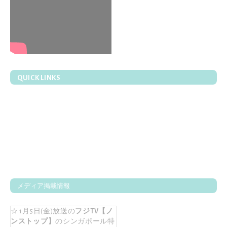
QUICK LINKS
メディア掲載情報
☆ 1月5日(金)放送の
フジTV【ノ
ンストップ】
のシンガポール特