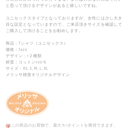
リ
最
と思って頂けるデザインがあると嬉しいですね。
ー
後
の
ユニセックスタイプとなっておりますが、女性には少し大き
に
目な設定となっていますので、ご来店頂きサイズを確認して
最
移
ご購入して頂けることをお勧めします。
初
動
に
す
商品：Tシャツ（ユニセックス）
移
る
価格：S$20
動
デザイン：1２種類
す
材質：コットン100％
る
サイズ：XS, S, M, L, XL
メリッサ雑貨オリジナルデザイン
この商品のお買物で、最大％1ポイントを獲得できます。