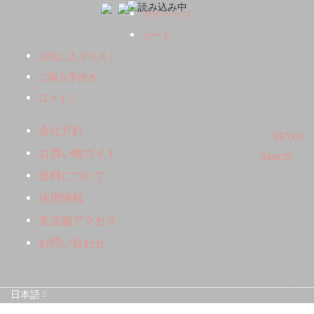
コ
マイページ
ン
テ
カート
ン
お気に入りリスト
ツ
に
ご購入手続き
ス
ログイン
キ
ッ
会社方針
プ
カート
S$0.00
お買い物ガイド
Search
送料について
採用情報
実店舗アクセス
お問い合わせ
検
索
言
日本語
語