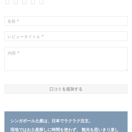
1
2
3
4
5
star
stars
stars
stars
stars
口コミを追加する
シンガポール土産は、日本でラクラク注文。
現地ではお土産探しに時間を使わず、 観光を思いきり楽し