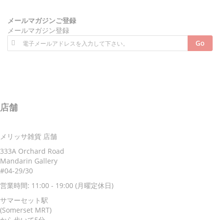
☆【
女子旅プレス】
旅行サイト女
子旅プレスの撮影で、モデルの村
メールマガジンご登録
田倫子さんがご来店！
メールマガジン登録
ニ
Go
☆【
八方＆八光家のシンガポール
ュ
旅】
2016年9月17日(土)ABCにて
ー
放映。八光家の皆さん、お買い物
ス
有難うございました。
レ
タ
☆【
旅してHAPPY】
2016年9月
ー
14日(水)、21日(水)、28日(水)BS
店舗
を
日テレにて放映。モデルの斎藤夏
ご
美さんがご来店！
購
☆
【NHK】
2015年9月21日(月)
メリッサ雑貨 店舗
読
放送の「おとなの基礎英語」テレ
く
333A Orchard Road
ビ番組で紹介されました！
だ
Mandarin Gallery
詳しく見る
さ
#04-29/30
い:
☆
【ぐるナイ】
でメリッサが紹
営業時間: 11:00 - 19:00 (月曜定休日)
介されました！4月23日放送
詳しく見る
サマーセット駅
(Somerset MRT)
☆
【anan】
4月24日発行! プラナ
から歩いて5分