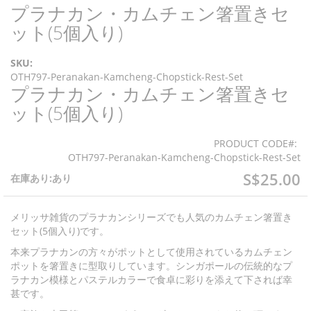
プラナカン・カムチェン箸置きセ
イ
メ
ット(5個入り)
ー
ジ
SKU:
ギ
OTH797-Peranakan-Kamcheng-Chopstick-Rest-Set
ャ
プラナカン・カムチェン箸置きセ
イ
ラ
メ
リ
ット(5個入り)
ー
ー
ジ
の
PRODUCT CODE
ギ
最
OTH797-Peranakan-Kamcheng-Chopstick-Rest-Set
ャ
後
ラ
S$25.00
に
在庫あり:あり
リ
移
ー
動
の
メリッサ雑貨のプラナカンシリーズでも人気のカムチェン箸置き
す
最
セット(5個入り)です。
る
初
本来プラナカンの方々がポットとして使用されているカムチェン
に
ポットを箸置きに型取りしています。シンガポールの伝統的なプ
移
ラナカン模様とパステルカラーで食卓に彩りを添えて下されば幸
動
甚です。
す