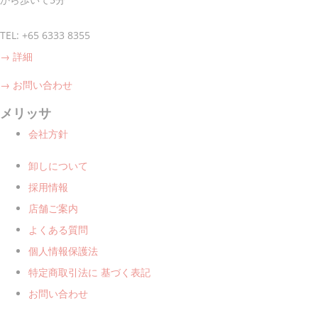
カンスタイルのビーズバッグ、カ
ードケース、箸置きが紹介されま
した！
TEL: +65 6333 8355
詳しく見る
→ 詳細
☆
【ポコチェ】
3月24日発行! マ
ーライオンカレンダーが紹介され
→ お問い合わせ
ました。
詳しく見る
メリッサ
会社方針
卸しについて
採用情報
店舗ご案内
よくある質問
個人情報保護法
特定商取引法に 基づく表記
お問い合わせ