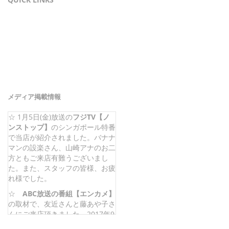
メディア掲載情報
☆ 1月5日(金)放送の
フジTV【ノ
ンストップ】
のシンガポール特番
で当店が紹介されました。バナナ
マンの設楽さん、山崎アナのお二
方ともご来店有難うございまし
た。また、スタッフの皆様、お疲
れ様でした。
☆
ABC放送の番組【エンカメ】
の取材で、友近さんと藤あや子さ
んにご来店頂きました。2017年9
月6日に放送済みです。