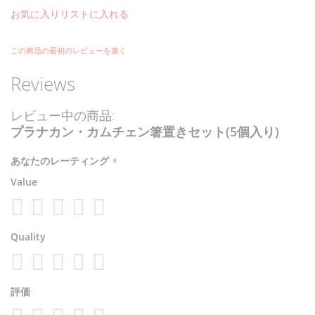
お気に入りリストに入れる
この商品の最初のレビューを書く
Reviews
レビュー中の商品:
プラナカン・カムチェン箸置きセット(5個入り)
あなたのレーティング
Value
1
2
3
4
5
Quality
star
stars
stars
stars
stars
1
2
3
4
5
評価
star
stars
stars
stars
stars