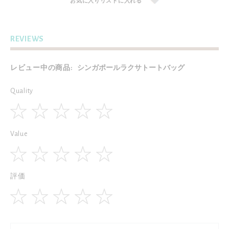
お気に入りリストに入れる
REVIEWS
レビュー中の商品:
シンガポールラクサトートバッグ
Quality
1
2
3
4
5
Value
star
stars
stars
stars
stars
1
2
3
4
5
評価
star
stars
stars
stars
stars
1
2
3
4
5
star
stars
stars
stars
stars