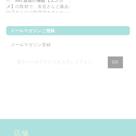
☆
ABC放送の番組【エンカ
メ】
の取材で、友近さんと藤あ
や子さんにご来店頂きました。
2017年9月6日に放送済みです。
☆【
女子旅プレス】
旅行サイト
メールマガジンご登録
女子旅プレスの撮影で、モデル
の村田倫子さんがご来店！
メールマガジン登録
☆【
八方＆八光家のシンガポー
ル旅】
2016年9月17日(土)ABCに
ニ
て放映。八光家の皆さん、お買
GO
い物有難うございました。
ュ
ー
☆【
旅してHAPPY】
2016年9月
14日(水)、21日(水)、28日(水)BS
ス
日テレにて放映。モデルの斎藤
レ
夏美さんがご来店！
タ
☆
【NHK】
2015年9月21日(月)放
ー
送の「おとなの基礎英語」テレ
を
ビ番組で紹介されました！
ご
詳しく見る
購
店舗
読