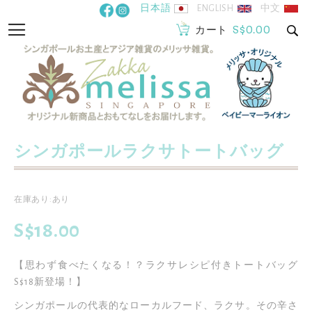
コ
日本語
ENGLISH
中文
ン
S$0.00
ナ
カート
テ
ビ
ン
を
ツ
呼
に
ぶ
ス
キ
ッ
シンガポールラクサトートバッグ
イ
プ
メ
ー
イ
在庫あり:あり
ジ
メ
ギ
S$18.00
ー
ャ
ジ
ラ
【思わず食べたくなる！？ラクサレシピ付きトートバッグ
ギ
リ
S$18新登場！】
ャ
ー
ラ
シンガポールの代表的なローカルフード、ラクサ。その辛さ
の