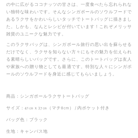
リ
の中に広がるココナッツの甘さは、一度食べたら忘れられな
最
ー
い独特な味わいです。そんなシンガポールのソウルフードで
後
の
あるラクサをかわいらしいタッチでトートバッグに描きまし
に
最
た。しかも、なんとレシピが付いています！これぞメリッサ
移
雑貨のユニークな魅力です。
初
動
に
す
このラクサバッグは、シンガポール旅行の思い出を蘇らせる
移
る
だけでなく、ラクサを知らない方々にもその魅力を伝えられ
動
る素晴らしいバッグです。さらに、このトートバッグは友人
す
や家族への贈り物としても最適です。特別な人々にシンガポ
る
ールのソウルフードを身近に感じてもらいましょう。
商品：シンガポールラクサトートバッグ
サイズ：41㎝ｘ37㎝（マチ8cm） / 内ポケット付き
バッグ色：ブラック
生地：キャンバス地