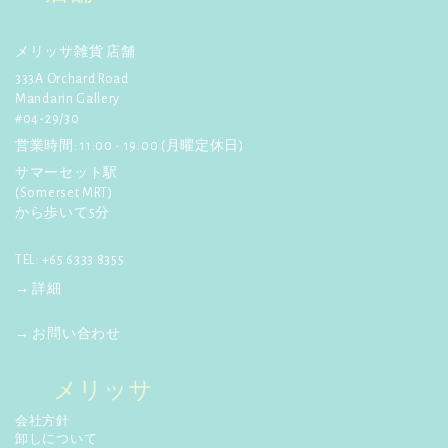
☆
【ぐるナイ】
でメリッサが
紹介されました！4月23日放送
く
詳しく見る
だ
メリッサ雑貨 店舗
さ
☆
【anan】
4月24日発行! プラ
333A Orchard Road
ナカンスタイルのビーズバッ
い:
Mandarin Gallery
グ、カードケース、箸置きが紹
#04-29/30
介されました！
営業時間: 11:00 - 19:00 (月曜定休日)
詳しく見る
サマーセット駅
(Somerset MRT)
☆
【ポコチェ】
3月24日発行! マ
から歩いて5分
ーライオンカレンダーが紹介さ
れました。
詳しく見る
TEL: +65 6333 8355
→ 詳細
→ お問い合わせ
メリッサ
会社方針
卸しについて