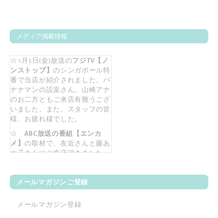
メディア掲載情報
☆ 1月5日(金)放送の
フジTV【ノ
ンストップ】
のシンガポール特
番で当店が紹介されました。バ
ナナマンの設楽さん、山崎アナ
のお二方ともご来店有難うござ
いました。また、スタッフの皆
様、お疲れ様でした。
☆
ABC放送の番組【エンカ
メ】
の取材で、友近さんと藤あ
や子さんにご来店頂きました。
2017年9月6日に放送済みです。
☆【
女子旅プレス】
旅行サイト
メールマガジンご登録
女子旅プレスの撮影で、モデル
の村田倫子さんがご来店！
メールマガジン登録
☆【
八方＆八光家のシンガポー