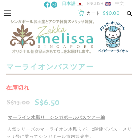
コ
日本語
ENGLISH
中文
ン
S$0.00
ナ
カート
テ
ビ
ン
を
ツ
呼
に
ぶ
ス
キ
ッ
マーライオンバスツアー
イ
プ
メ
ー
在庫切れ
イ
ジ
メ
ギ
S$6.50
S$13.00
特
ー
ャ
別
ジ
ラ
マーライン木彫り シンガポールバスツアー編
価
ギ
リ
格
ャ
ー
人気シリーズのマーライオン木彫りが、2階建てバス・メリ
ラ
の
ッサ号に乗ってシンガポール市内観光中。