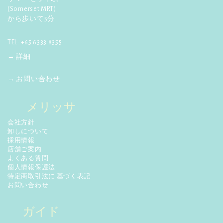
(Somerset MRT)
☆
【ポコチェ】
3月24日発行! マ
から歩いて5分
ーライオンカレンダーが紹介さ
れました。
詳しく見る
TEL: +65 6333 8355
→ 詳細
→ お問い合わせ
メリッサ
会社方針
卸しについて
採用情報
店舗ご案内
よくある質問
個人情報保護法
特定商取引法に 基づく表記
お問い合わせ
ガイド