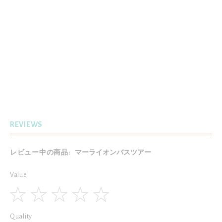
ティーブレイクマーライオン
S$14.00
特
S$7.00
別
OUT OF STOCK
価
格
マーライオンバスツアー
S$13.00
特
S$6.50
別
OUT OF STOCK
価
格
REVIEWS
レビュー中の商品:
マーライオンバスツアー
Value
1
2
3
4
5
Quality
star
stars
stars
stars
stars