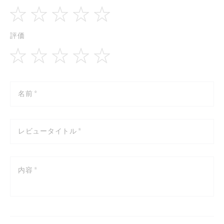
1
2
3
4
5
評価
star
stars
stars
stars
stars
1
2
3
4
5
star
stars
stars
stars
stars