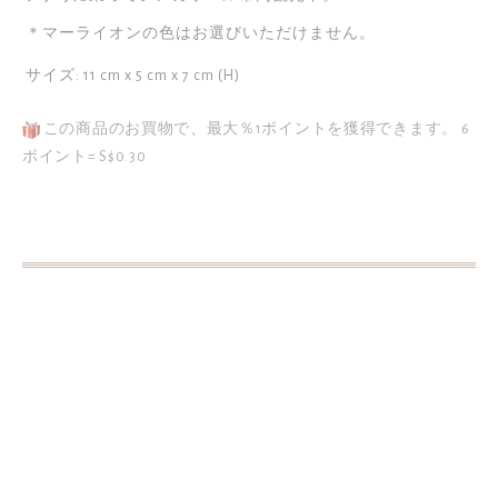
リ
最
＊マーライオンの色はお選びいただけません。
ー
後
の
に
サイズ: 11 cm x 5 cm x 7 cm (H)
最
移
初
この商品のお買物で、最大％1ポイントを獲得できます。
6
動
に
ポイント= S$0.30
す
移
る
動
す
る