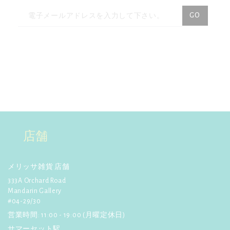
ル旅】
2016年9月17日(土)ABCに
ニ
て放映。八光家の皆さん、お買
GO
い物有難うございました。
ュ
ー
☆【
旅してHAPPY】
2016年9月
14日(水)、21日(水)、28日(水)BS
ス
日テレにて放映。モデルの斎藤
レ
夏美さんがご来店！
タ
☆
【NHK】
2015年9月21日(月)放
ー
送の「おとなの基礎英語」テレ
を
ビ番組で紹介されました！
ご
詳しく見る
購
店舗
読
☆
【ぐるナイ】
でメリッサが
紹介されました！4月23日放送
く
詳しく見る
だ
メリッサ雑貨 店舗
さ
333A Orchard Road
☆
【anan】
4月24日発行! プラ
Mandarin Gallery
ナカンスタイルのビーズバッ
い:
#04-29/30
グ、カードケース、箸置きが紹
介されました！
営業時間: 11:00 - 19:00 (月曜定休日)
詳しく見る
サマーセット駅