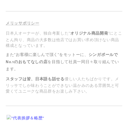
メリッサポリシー
日本人オーナーが、独自考案した“
オリジナル商品開発
”にとこ
とん拘り、商品の大多数は他店ではお買い求め頂けない商品
構成となっています。
また“
お客様に楽しんで頂く
”をモットーに、
シンガポールで
No.1のおもてなしの店
を目指して社員一同日々取り組んでい
ます。
スタッフは皆、日本語も話せる
優しい人たちばかりです。メ
リッサでしか味わうことができない温かみのある雰囲気と可
愛くてユニークな商品群をお楽しみ下さい。