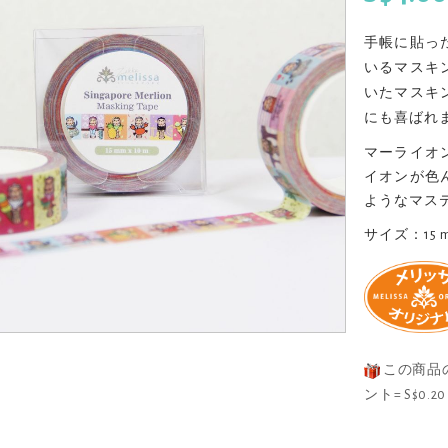
手帳に貼っ
いるマスキ
いたマスキ
にも喜ばれ
マーライオ
イオンが色
ようなマス
サイズ：15 mm
この商品
ント= S$0.20