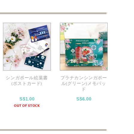
シンガポール絵葉書
プラナカンシンガポー
プラナ
(ポストカード)
ル(グリーン)メモパッ
メ
ド
S$1.00
S$6.00
OUT OF STOCK