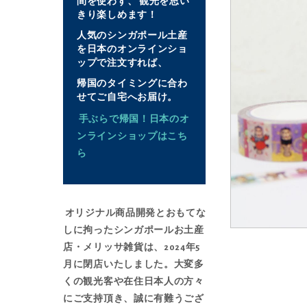
間を使わず、 観光を思い
ャ
きり楽しめます！
ラ
人気のシンガポール土産
リ
を日本のオンラインショ
ー
ップで注文すれば、
の
帰国のタイミングに合わ
最
せてご自宅へお届け。
後
手ぶらで帰国！日本のオ
に
ンラインショップはこち
移
ら
動
す
る
オリジナル商品開発とおもてな
しに拘ったシンガポールお土産
店・メリッサ雑貨は、2024年5
イ
月に閉店いたしました。大変多
メ
くの観光客や在住日本人の方々
ー
にご支持頂き、誠に有難うござ
ジ