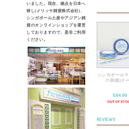
いました。現在、拠点を日本へ
ギ
移し(メリッサ雑貨株式会社)、
ャ
シンガポール土産やアジアン雑
ラ
貨の
オンラインショップ
を運営
リ
しておりますので、是非ご利用
ー
ください。
の
最
初
に
移
ション ボールペ
シンガポールボールペ
シンガポールマ
動
プラナカンタイ
ン(パイロット社製)
グ(和紙)テ
す
ル）
る
S$6.00
S$5.00
S$4.00
UT OF STOCK
OUT OF STOCK
OUT OF STO
REVIEWS