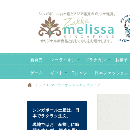
コ
ン
テ
ン
ツ
に
ス
キ
新発売
マーライオン
プラナカン
お菓子
ッ
プ
ゲーム
ギフト
Tシャツ
日本ファッション
トップ
マーライオン マスキングテープ
イ
メ
シンガポール土産は、日
ー
本でラクラク注文。
ジ
現地ではお土産探しに時
ギ