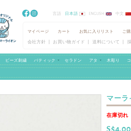
言語
日本語
ENGLISH
中文
マイページ
カート
お気に入りリスト
ご購
会社方針
お買い物ガイド
送料について
ビーズ刺繍
バティック
セラドン
アタ
木彫り
マーラ
在庫切れ
S$4.00