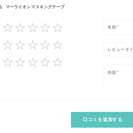
:
マーライオン マスキングテープ
1
2
3
4
5
star
stars
stars
stars
stars
1
2
3
4
5
star
stars
stars
stars
stars
1
2
3
4
5
star
stars
stars
stars
stars
口コミを追加する