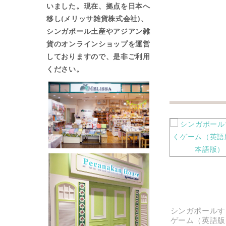
いました。現在、拠点を日本へ
ギ
移し(メリッサ雑貨株式会社)、
ャ
シンガポール土産やアジアン雑
ラ
貨の
オンラインショップ
を運営
リ
しておりますので、是非ご利用
ー
ください。
の
最
初
に
移
動
す
る
ライオン箸と箸置
アクリルキーホルダー
シンガポールす
セット（２膳）
(マーライオンカフェ)
ゲーム（英語版