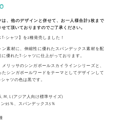
00
-シャツは、他のデザインと併せて、お一人様合計3枚まで
させて頂いておりますのでご了承ください。
T-シャツ】を2種発売しました！
トン素材に、伸縮性に優れたスパンデックス素材を配
性に優れたT-シャツに仕上がっております。
、メリッサのシンガポールスカイラインシリーズと、
ったシンガポールワードをテーマとしてデザインして
T-シャツの色は黒です。
, S, M, L (アジア人向け標準サイズ)
ットン95％、スパンデックス5％
種