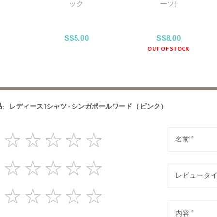
ック
ーツ)
S$5.00
S$8.00
OUT OF STOCK
:
レディースTシャツ - シンガポールワード（ ピンク）
1
2
3
4
5
star
stars
stars
stars
stars
1
2
3
4
5
star
stars
stars
stars
stars
1
2
3
4
5