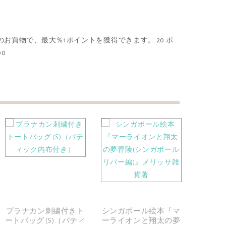
のお買物で、最大％1ポイントを獲得できます。
20 ポ
00
プラナカン刺繍付きト
シンガポール絵本『マ
シンガ
ートバッグ (S)（バティ
ーライオンと翔太の夢
イ