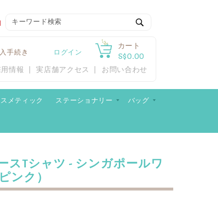
検
索
カート
入手続き
ログイン
S$0.00
採用情報
実店舗アクセス
お問い合わせ
コスメティック
ステーショナリー
バッグ
ースTシャツ - シンガポールワ
 ピンク）