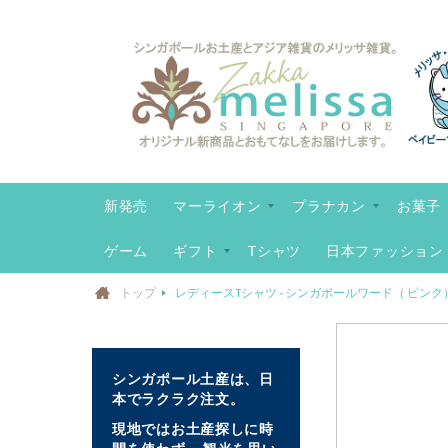
コ
ン
テ
ン
ツ
に
ス
キ
新発売
マーライオン
プラナカン
お菓子
ッ
プ
ゲーム
ギフト
Tシャツ
日本ファッション
トップ
レディースTシャツ - シンガポールワード（ ピンク
イ
メ
シンガポール土産は、日
ー
本でラクラク注文。
ジ
現地ではお土産探しに時
ギ