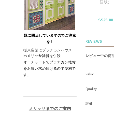
語版）
S$20.00
S$6.00
S$25.00
UT OF STOCK
既に閉店していますのでご注意
REVIEWS
を！
従来店舗にプラナカンハウス
by
メリッサ雑貨を併設
レビュー中の商品
オーチャードでプラナカン雑貨
をお買い求め頂けるので便利で
Value
す。
Quality
評価
メリッサまでのご案内