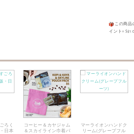
この商品
イント= S$1.
ごろく
コーヒー＆カヤジャム
マーライオンハンドク
・日本
＆スカイライン巾着パ
リーム(グレープフル