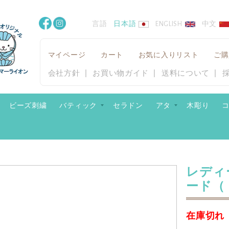
言語
日本語
ENGLISH
中文
マイページ
カート
お気に入りリスト
ご購
会社方針
お買い物ガイド
送料について
ビーズ刺繍
バティック
セラドン
アタ
木彫り
）
レディ
ード（
在庫切れ