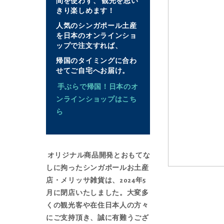
間を使わず、 観光を思い
ャ
きり楽しめます！
ラ
人気のシンガポール土産
リ
を日本のオンラインショ
ー
ップで注文すれば、
の
帰国のタイミングに合わ
最
せてご自宅へお届け。
後
手ぶらで帰国！日本のオ
に
ンラインショップはこち
移
ら
動
す
る
オリジナル商品開発とおもてな
しに拘ったシンガポールお土産
店・メリッサ雑貨は、2024年5
イ
月に閉店いたしました。大変多
メ
くの観光客や在住日本人の方々
ー
にご支持頂き、誠に有難うござ
ジ