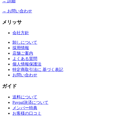
→ 詳細
☆
【ぐるナイ】
でメリッサ
が紹介されました！4月23日
→ お問い合わせ
放送
詳しく見る
メリッサ
☆
【anan】
4月24日発行! プ
会社方針
ラナカンスタイルのビーズバ
ッグ、カードケース、箸置き
卸しについて
が紹介されました！
採用情報
詳しく見る
店舗ご案内
よくある質問
☆
【ポコチェ】
3月24日発行!
個人情報保護法
マーライオンカレンダーが紹
特定商取引法に 基づく表記
介されました。
お問い合わせ
詳しく見る
ガイド
送料について
Paypal決済について
メンバー特典
お客様の口コミ