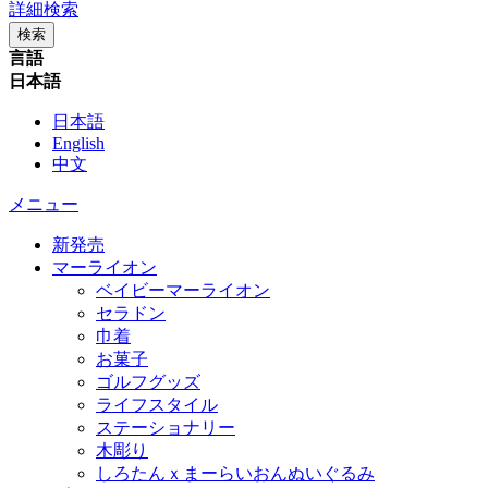
詳細検索
検索
言語
日本語
日本語
English
中文
メニュー
新発売
マーライオン
ベイビーマーライオン
セラドン
巾着
お菓子
ゴルフグッズ
ライフスタイル
ステーショナリー
木彫り
しろたんｘまーらいおんぬいぐるみ