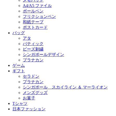
メモパッド
A4/A5 ファイル
ボールペン
フリクションペン
和紙テープ
ポストカード
バッグ
アタ
バティック
ビーズ刺繍
シンガポールデザイン
プラナカン
ゲーム
ギフト
セラドン
プラナカン
シンガポール スカイライン ＆ マーライオン
メンズグッズ
お菓子
Tシャツ
日本ファッション