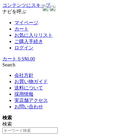
コンテンツにスキップ
ナビを呼ぶ
マイページ
カート
お気に入りリスト
ご購入手続き
ログイン
カート
0
S$0.00
Search
会社方針
お買い物ガイド
送料について
採用情報
実店舗アクセス
お問い合わせ
検索
検索