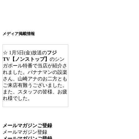
メディア掲載情報
☆ 1月5日(金)放送の
フジ
TV【ノンストップ】
のシン
ガポール特番で当店が紹介さ
れました。バナナマンの設楽
さん、山崎アナのお二方とも
ご来店有難うございました。
また、スタッフの皆様、お疲
れ様でした。
☆
ABC放送の番組【エン
カメ】
の取材で、友近さんと
藤あや子さんにご来店頂きま
メールマガジンご登録
した。2017年9月6日に放送済
メールマガジン登録
みです。
メールマガジンご登録