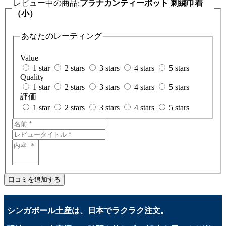
レビュー中の商品:
プラナカンティーポット 刺繍巾着
（小）
あなたのレーティング
Value
1 star
2 stars
3 stars
4 stars
5 stars
Quality
1 star
2 stars
3 stars
4 stars
5 stars
評価
1 star
2 stars
3 stars
4 stars
5 stars
口コミを追加する
シンガポール土産は、日本でラクラク注文。