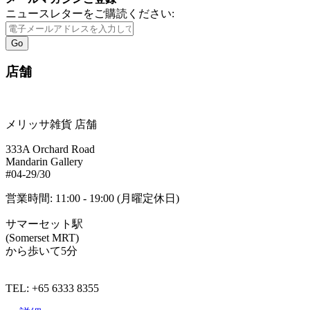
ニュースレターをご購読ください:
☆【
女子旅プレス】
旅行サイ
ト女子旅プレスの撮影で、モ
Go
デルの村田倫子さんがご来
店！
店舗
☆【
八方＆八光家のシンガポ
ール旅】
2016年9月17日
(土)ABCにて放映。八光家の
メリッサ雑貨 店舗
皆さん、お買い物有難うござ
いました。
333A Orchard Road
Mandarin Gallery
☆【
旅してHAPPY】
2016年9
#04-29/30
月14日(水)、21日(水)、28日
営業時間: 11:00 - 19:00 (月曜定休日)
(水)BS日テレにて放映。モデ
ルの斎藤夏美さんがご来店！
サマーセット駅
(Somerset MRT)
☆
【NHK】
2015年9月21日
から歩いて5分
(月)放送の「おとなの基礎英
語」テレビ番組で紹介されま
した！
TEL: +65 6333 8355
詳しく見る