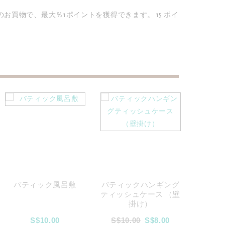
のお買物で、最大％1ポイントを獲得できます。
15 ポイ
バティック風呂敷
バティックハンギング
バティ
ティッシュケース （壁
ー
掛け）
S$10.00
S$10.00
特
S$8.00