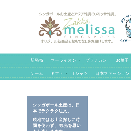
コ
ン
テ
ン
ツ
に
ス
キ
新発売
マーライオン
プラナカン
お菓子
ッ
プ
ゲーム
ギフト
Tシャツ
日本ファッション
イ
イ
メ
メ
シンガポール土産は、日
ー
ー
本でラクラク注文。
ジ
ジ
現地ではお土産探しに時
ギ
ギ
間を使わず、 観光を思い
ャ
ャ