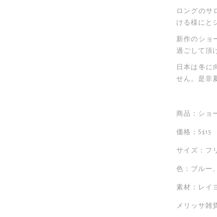
ロングのサ
ける様にと
新作のショ
過ごして頂
日本は冬に
せん。是非
商品：ショ
価格：S$15
サイズ：フリ
色：ブルー
素材：レイ
メリッサ雑