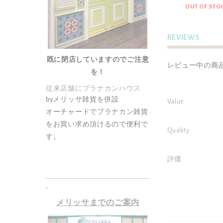
別
UT OF STOCK
OUT OF STOCK
OUT OF STO
価
格
REVIEWS
既に閉店していますのでご注意
レビュー中の商品
を！
従来店舗にプラナカンハウス
by
メリッサ雑貨を併設
Value
オーチャードでプラナカン雑貨
をお買い求め頂けるので便利で
Quality
す。
評価
メリッサまでのご案内