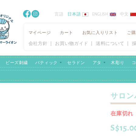
言語
日本語
ENGLISH
中文
マイページ
カート
お気に入りリスト
ご購
会社方針
お買い物ガイド
送料について
ビーズ刺繍
バティック
セラドン
アタ
木彫り
サロン
在庫切れ
S$15.0