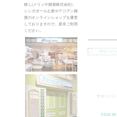
移し(メリッサ雑貨株式会社)、
シンガポール土産やアジアン雑
貨の
オンラインショップ
を運営
しておりますので、是非ご利用
ください。
ィックボクサーパ
なまこ石鹸
サロンパン
ンツ
10.00
特
S$5.00
S$7.00
S$18.00