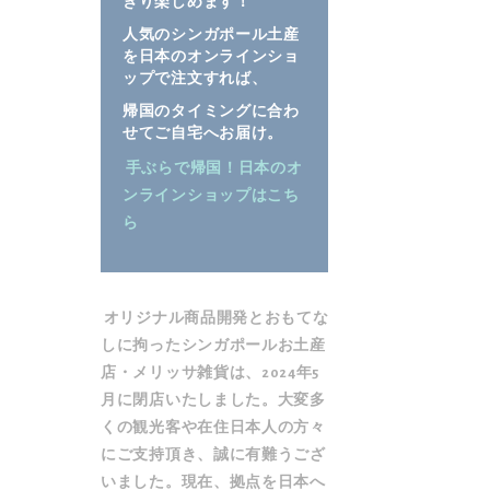
きり楽しめます！
ラ
ラ
人気のシンガポール土産
リ
リ
を日本のオンラインショ
ー
ー
ップで注文すれば、
の
の
帰国のタイミングに合わ
最
最
せてご自宅へお届け。
後
初
手ぶらで帰国！日本のオ
に
に
ンラインショップはこち
移
移
ら
動
動
す
す
る
る
オリジナル商品開発とおもてな
しに拘ったシンガポールお土産
店・メリッサ雑貨は、2024年5
月に閉店いたしました。大変多
くの観光客や在住日本人の方々
にご支持頂き、誠に有難うござ
いました。現在、拠点を日本へ