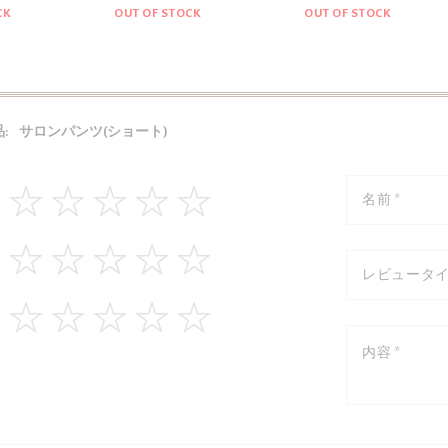
CK
OUT OF STOCK
OUT OF STOCK
:
サロンパンツ(ショート)
1
2
3
4
5
star
stars
stars
stars
stars
1
2
3
4
5
star
stars
stars
stars
stars
1
2
3
4
5
star
stars
stars
stars
stars