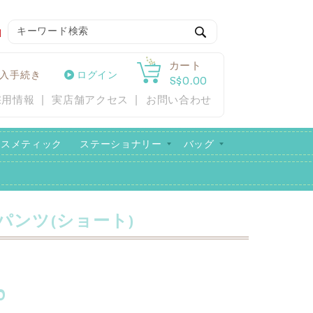
検
索
カート
入手続き
ログイン
S$0.00
採用情報
実店舗アクセス
お問い合わせ
コスメティック
ステーショナリー
バッグ
パンツ(ショート)
0