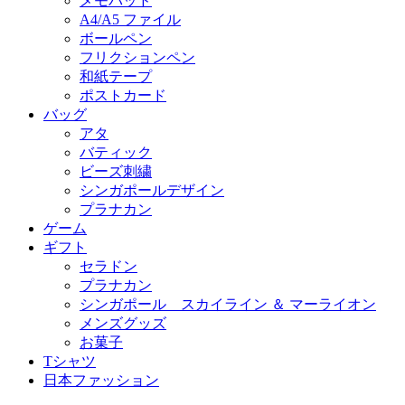
メモパッド
A4/A5 ファイル
ボールペン
フリクションペン
和紙テープ
ポストカード
バッグ
アタ
バティック
ビーズ刺繍
シンガポールデザイン
プラナカン
ゲーム
ギフト
セラドン
プラナカン
シンガポール スカイライン ＆ マーライオン
メンズグッズ
お菓子
Tシャツ
日本ファッション