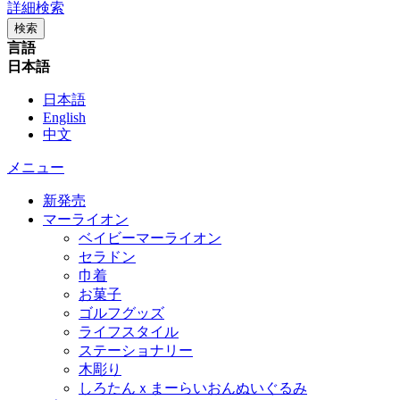
詳細検索
検索
言語
日本語
日本語
English
中文
メニュー
新発売
マーライオン
ベイビーマーライオン
セラドン
巾着
お菓子
ゴルフグッズ
ライフスタイル
ステーショナリー
木彫り
しろたんｘまーらいおんぬいぐるみ