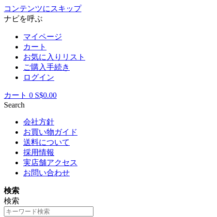
コンテンツにスキップ
ナビを呼ぶ
マイページ
カート
お気に入りリスト
ご購入手続き
ログイン
カート
0
S$0.00
Search
会社方針
お買い物ガイド
送料について
採用情報
実店舗アクセス
お問い合わせ
検索
検索