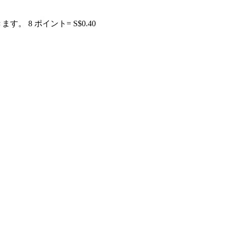
きます。
8 ポイント= S$0.40