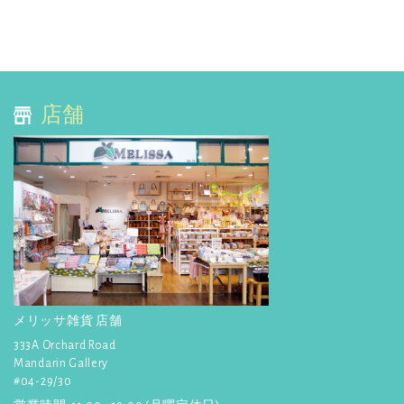
タ
☆
【NHK】
2015年9月21日(月)放
ー
送の「おとなの基礎英語」テレ
を
ビ番組で紹介されました！
ご
詳しく見る
購
店舗
読
☆
【ぐるナイ】
でメリッサが
紹介されました！4月23日放送
く
詳しく見る
だ
さ
☆
【anan】
4月24日発行! プラ
ナカンスタイルのビーズバッ
い:
グ、カードケース、箸置きが紹
介されました！
詳しく見る
☆
【ポコチェ】
3月24日発行! マ
ーライオンカレンダーが紹介さ
メリッサ雑貨 店舗
れました。
333A Orchard Road
詳しく見る
Mandarin Gallery
#04-29/30