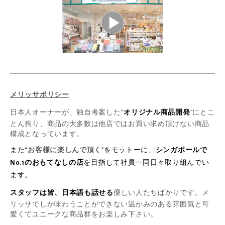
メリッサポリシー
日本人オーナーが、独自考案した“
オリジナル商品開発
”にとこ
とん拘り、商品の大多数は他店ではお買い求め頂けない商品
構成となっています。
また“
お客様に楽しんで頂く
”をモットーに、
シンガポールで
No.1のおもてなしの店
を目指して社員一同日々取り組んでい
ます。
スタッフは皆、日本語も話せる
優しい人たちばかりです。メ
リッサでしか味わうことができない温かみのある雰囲気と可
愛くてユニークな商品群をお楽しみ下さい。