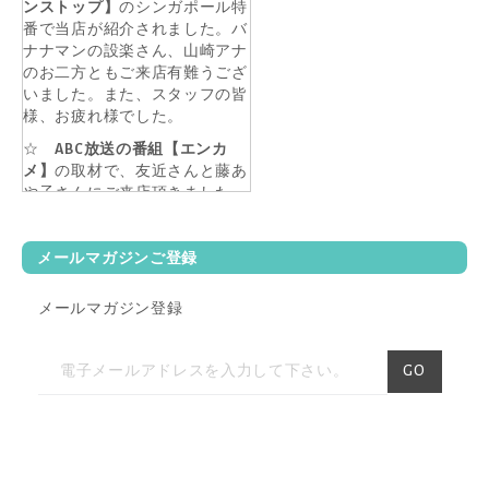
ンストップ】
のシンガポール特
番で当店が紹介されました。バ
ナナマンの設楽さん、山崎アナ
のお二方ともご来店有難うござ
いました。また、スタッフの皆
様、お疲れ様でした。
☆
ABC放送の番組【エンカ
メ】
の取材で、友近さんと藤あ
や子さんにご来店頂きました。
2017年9月6日に放送済みです。
☆【
女子旅プレス】
旅行サイト
メールマガジンご登録
女子旅プレスの撮影で、モデル
の村田倫子さんがご来店！
メールマガジン登録
☆【
八方＆八光家のシンガポー
ル旅】
2016年9月17日(土)ABCに
ニ
て放映。八光家の皆さん、お買
GO
い物有難うございました。
ュ
ー
☆【
旅してHAPPY】
2016年9月
14日(水)、21日(水)、28日(水)BS
ス
日テレにて放映。モデルの斎藤
レ
夏美さんがご来店！