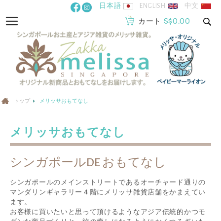
コ
日本語
ENGLISH
中文
ン
S$0.00
ナ
カート
テ
ビ
ン
を
ツ
呼
に
ぶ
ス
キ
トップ
メリッサおもてなし
ッ
プ
メリッサおもてなし
シンガポールDE おもてなし
シンガポールのメインストリートであるオーチャード通りの
マンダリンギャラリー４階にメリッサ雑貨店舗をかまえてい
ます。
お客様に買いたいと思って頂けるようなアジア伝統的かつモ