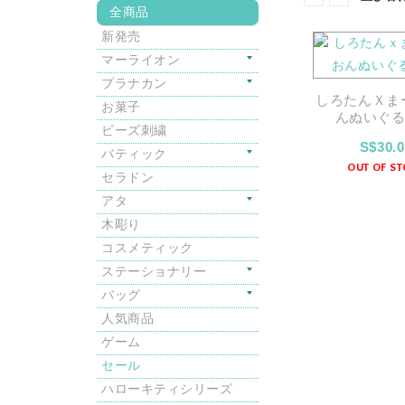
全商品
を
ス
削
新発売
ト
除
マーライオン
す
プラナカン
る
しろたんｘま
お菓子
んぬいぐるみ
ビーズ刺繍
S$30.
バティック
OUT OF S
セラドン
アタ
木彫り
コスメティック
ステーショナリー
バッグ
人気商品
ゲーム
セール
ハローキティシリーズ