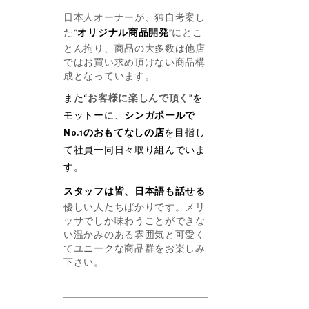
日本人オーナーが、独自考案し
た“
オリジナル商品開発
”にとこ
とん拘り、商品の大多数は他店
ではお買い求め頂けない商品構
成となっています。
また“
お客様に楽しんで頂く
”を
モットーに、
シンガポールで
No.1のおもてなしの店
を目指し
て社員一同日々取り組んでいま
す。
スタッフは皆、日本語も話せる
優しい人たちばかりです。メリ
ッサでしか味わうことができな
い温かみのある雰囲気と可愛く
てユニークな商品群をお楽しみ
下さい。