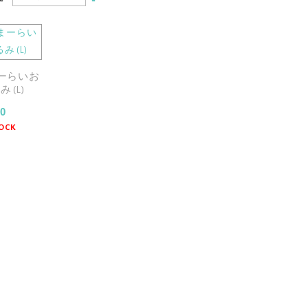
順
ーらいお
 (L)
00
TOCK