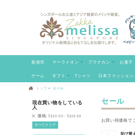
コ
ン
テ
ン
ツ
に
ス
キ
新発売
マーライオン
プラナカン
お菓子
ッ
プ
ゲーム
ギフト
Tシャツ
日本ファッション
トップ
セール
セール
現在買い物をしている
人
こ
価格
S$30.00 - S$39.99
お買い得価格で
の
すべてクリア
商
品
並び替
表
リ