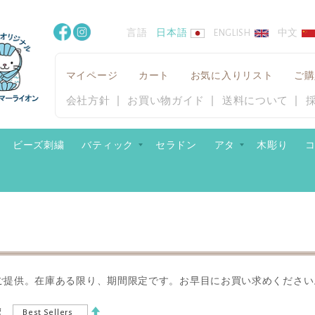
言語
日本語
ENGLISH
中文
マイページ
カート
お気に入りリスト
ご購
会社方針
お買い物ガイド
送料について
ビーズ刺繍
バティック
セラドン
アタ
木彫り
ご提供。在庫ある限り、期間限定です。お早目にお買い求めくださ
降
え